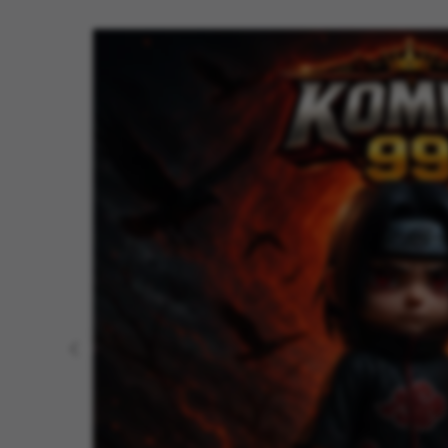
Previous slide