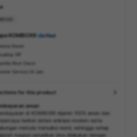
us
MBO99
apa KOMBO99
isensi Resmi
ualitas VIP
yedia Akun Gacor
tomer Service 24 Jam
ections for this product
embayaran aman
embayaran di KOMBO99 dijamin 100% aman dan
erpercaya berkat sistem enkripsi modern serta
ukungan metode transaksi resmi, sehingga setiap
eposit maupun penarikan bisa dilakukan dengan