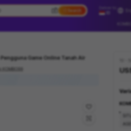
Deliver to:
9
Search
En
ID
KOMBO
Pengguna Game Online Tanah Air
10 - 
US
 in KOMBO99
Vari
KOM
SIT
AGE