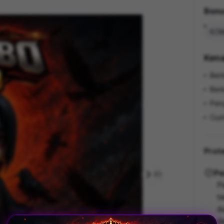
Bon
KO
Ken
Berl
Berk
Pen
Cus
Prot
P

Next slide
P
t
d
d