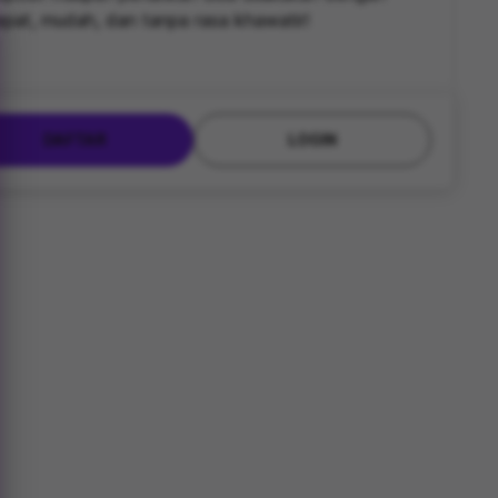
epat, mudah, dan tanpa rasa khawatir!
DAFTAR
LOGIN