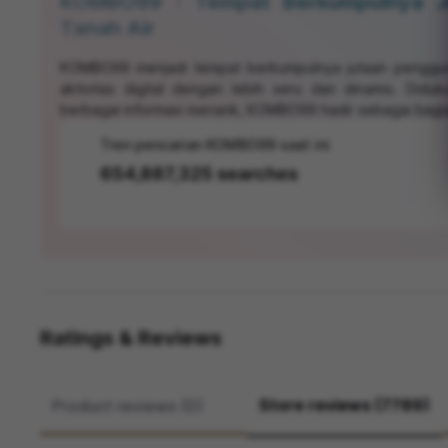
KOMBO99 : Tempat Berkumpulnya J
Tanah Air
KOMBO99
menjadi tempat berkumpulnya jutaan pengguna
aktivitas digital dengan lebih seru dan dinamis. Did
berbagai informasi menarik, KOMBO99 hadir sebagai bagia
Tren pencarian KOMBO99 saat ini
654,887,325 searches
Ratings & Reviews
Store reviews (7789)
Product reviews (0)