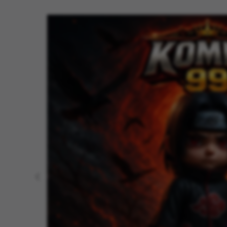
Previous slide