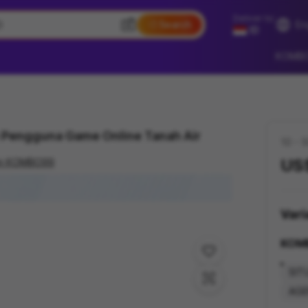
Deliver to:
9
Search
En
ID
KOMBO
Pengguna Game Online Tanah Air
10 - 
US
 in KOMBO99
Vari
KOM
SIT
AGE