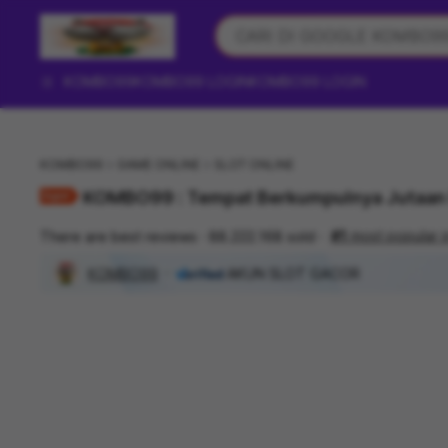
iphones 16
What are you looking for?
CARI DI GOOGLE KOMBO9
torras phone case
samsung note 20 5g cover
KOMBO99
KOMBO99 LOGIN
KOMBO99 LOGIN
iphones 15 pro max
KOMBO99
GAME ONLINE
SLOT ONLINE
KOMBO99 : Tempat Berkumpulnya Jutaan 
#1
most popular
There are best reviews
88.222.168 sold
KOMBO99
AKUN SLOT GACOR